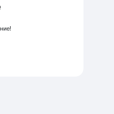
е
ние!