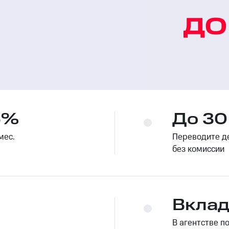
5%
До 30
мес.
Переводите де
без комиссии
Вклад
В агентстве п