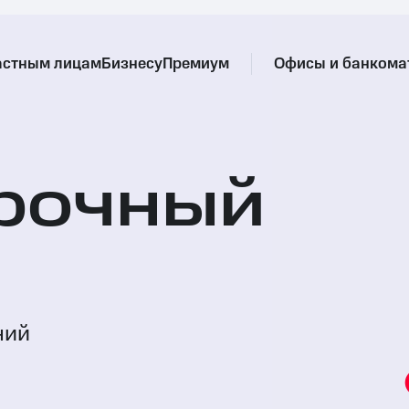
астным лицам
Бизнесу
Премиум
Офисы и банкома
рочный
ний