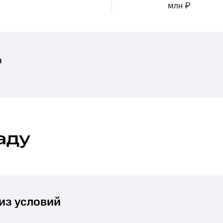
млн ₽
ы
аду
из условий