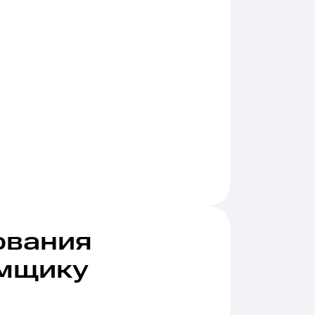
ования
емщику