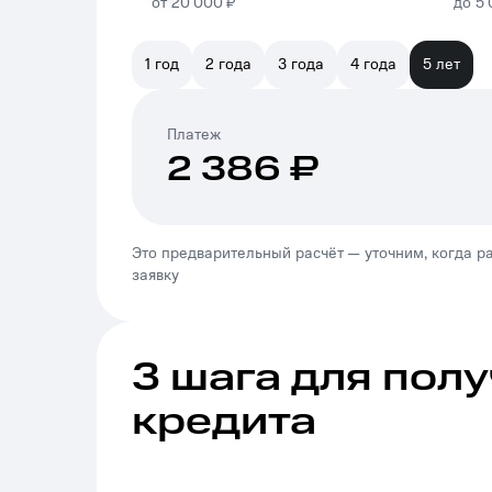
от
20 000 ₽
до
5 
1 год
2 года
3 года
4 года
5 лет
Платеж
2 386
₽
Это предварительный расчёт — уточним, когда 
заявку
3 шага для пол
кредита