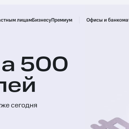
астным лицам
Бизнесу
Премиум
Офисы и банкома
на 500
лей
уже сегодня