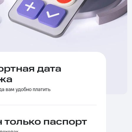
ртная дата
жа
да вам удобно платить
 только паспорт