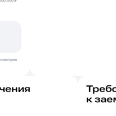
000 000 ₽
рассмотрим
учения
Треб
к за