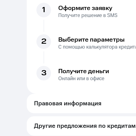
Оформите заявку
1
Получите решение в SMS
Выберите параметры
2
С помощью калькулятора кредит
Получите деньги
3
Онлайн или в офисе
Правовая информация
Вся информация носит справочный характ
указания причин отказа. На данной стран
Другие предложения по кредитам
«Курс на снижение» (далее — Услуги, Тари